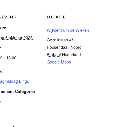
GEVENS
LOCATIE
um:
Wijkcentrum de Wieken
dag 3 oktober 2025
Gezellelaan 45
Roosendaal
,
Noord-
:
Brabant
Nederland
+
0 - 16:00
Google Maps
e:
jdagmiddag Bingo
nement Categorie:
go