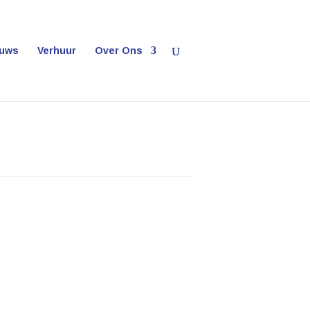
euws
Verhuur
Over Ons