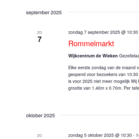
in.
Selecteer
september 2025
Zoek
een
voor
datum.
zondag 7 september 2025 @ 10:30
ZO
7
Rommelmarkt
Evenementen
met
Wijkcentrum de Wieken
Gezellela
keyword.
Elke eerste zondag van de maand vi
geopend voor bezoekers van 10:30 
is voor 2025 niet meer mogelijk Wij
grootte van 1.40m x 0.70m. Per tafe
oktober 2025
zondag 5 oktober 2025 @ 10:30
-
1
ZO