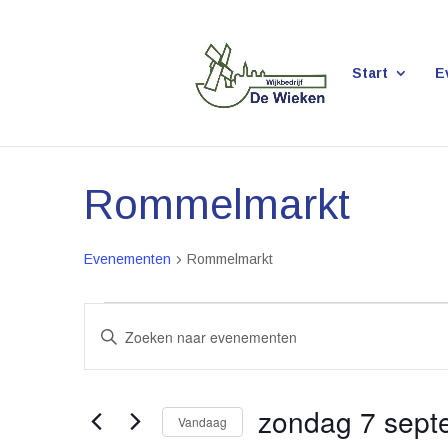
Start
E
Rommelmarkt
Evenementen
Rommelmarkt
Evenementen
Evenementen
Vul
Zoeken
en
een
weergeven
zondag 7 sept
keyword
Vandaag
navigatie