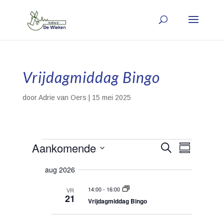
Vrijdagmiddag Bingo
door
Adrie van Oers
|
15 mei 2025
Evenementen
E
Aankomende
E
Z
S
v
o
v
a
e
e
S
aug 2026
m
e
n
k
e
e
e
n
e
n
14:00
-
16:00
VR
n
m
e
21
v
Vrijdagmiddag Bingo
e
a
l
m
n
t
t
t