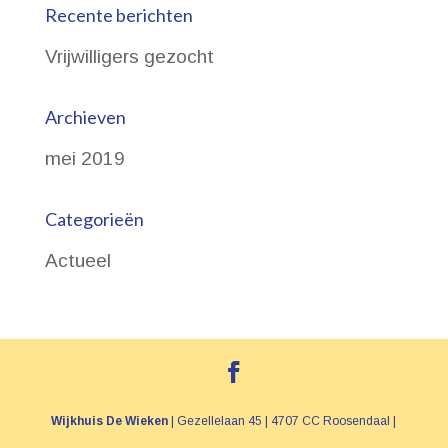
g
Recente berichten
t
a
t
i
Vrijwilligers gezocht
i
e
e
Archieven
mei 2019
Categorieën
Actueel
Wijkhuis De Wieken
| Gezellelaan 45 | 4707 CC Roosendaal |