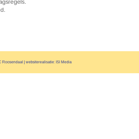
gsregels.
d.
 Roosendaal | websiterealisatie: ISI Media