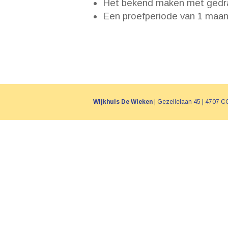
Het bekend maken met gedra
Een proefperiode van 1 maan
Wijkhuis De Wieken
| Gezellelaan 45 | 4707 CC