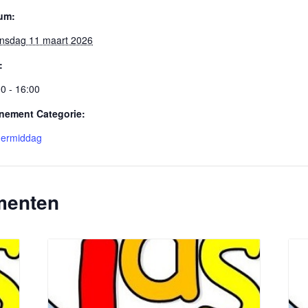
um:
nsdag 11 maart 2026
:
0 - 16:00
nement Categorie:
dermiddag
menten