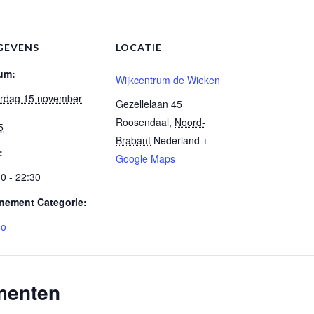
GEVENS
LOCATIE
um:
Wijkcentrum de Wieken
erdag 15 november
Gezellelaan 45
Roosendaal
,
Noord-
5
Brabant
Nederland
+
:
Google Maps
0 - 22:30
nement Categorie:
go
menten