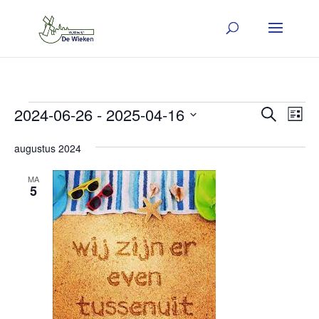
Evenementen
Evene
Ev
2024-06-26
 - 
2025-04-16
Zoeken
Lijst
we
Zoeken
Selecteer
nav
augustus 2024
en
een
weerge
MA
5
datum.
navigat