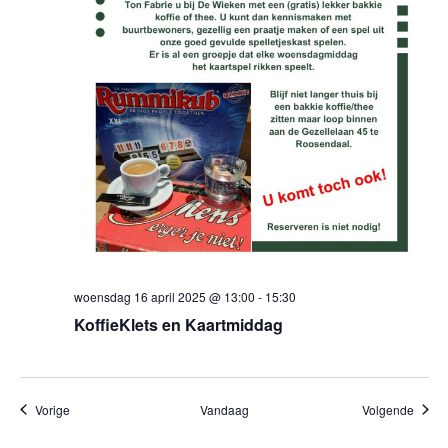
woensdag 16 april 2025 @ 13:00
-
15:30
KoffieKlets en Kaartmiddag
Evenementen
Evene
Vorige
Vandaag
Volgende