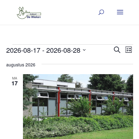
Evenementen
Evene
Ev
2026-08-17
 - 
2026-08-28
Zoeken
Lijst
we
Zoeken
Selecteer
nav
augustus 2026
en
een
weerge
MA
17
datum.
navigat